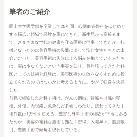
筆者のご紹介
岡山大学医学部を卒業して25年間、心臓血管外科をはじめと
する幅広い領域で経験を重ねてきた。新生児から高齢者ま
で、さまざまな世代の健康を守る医療に従事してきたが、転
機となったのは美容手術の失敗によって悩む女性たちとの出
会いだった。美容手術の失敗による悩みを抱えている人たち
は、実は少なくないという事実を知り、長年培ってきた外科
医としての技術と経験は、美容医療の失敗をなくすために役
立てられるのではないかと考えるように。やがて転身を決意
した。
前職で経験した外科手術は、がんの摘出、腎臓や肝臓の移
植、外傷、内視鏡、救急など多岐にわたり、携わってきた手
術件数は1万件を超える。豊富な外科手術の経験が下地にある
ためか、美容の複雑な施術も難なく習得。入職早々、脂肪吸
引、豊胸手術で頭角を現わしている。