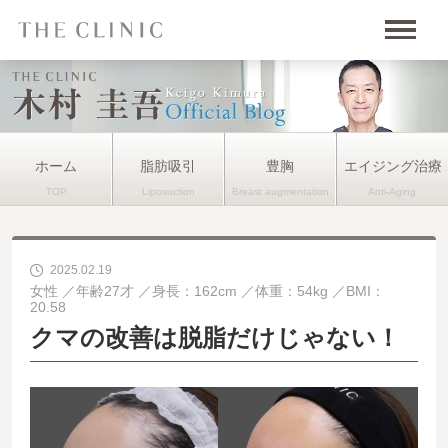
ホーム
脂肪吸引
豊胸
エイジング治療
2025.02.19
女性
年齢27才
身長：162cm
体重：54kg
BMI：
20.58
クマの改善は脱脂だけじゃない！