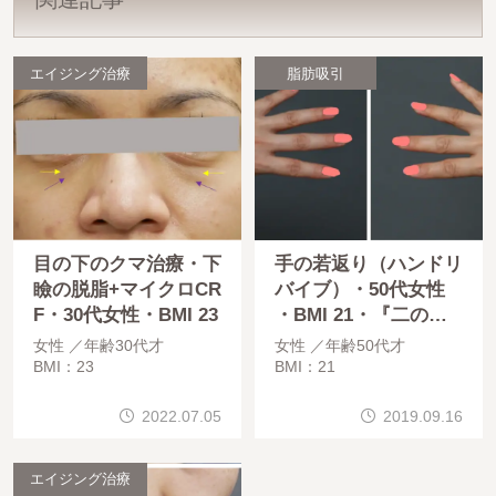
エイジング治療
脂肪吸引
目の下のクマ治療・下
手の若返り（ハンドリ
瞼の脱脂+マイクロCR
バイブ）・50代女性
F・30代女性・BMI 23
・BMI 21・『二の腕
・肩・脇肉』のベイザ
女性
年齢30代才
女性
年齢50代才
ー脂肪吸引
BMI：23
BMI：21
2022.07.05
2019.09.16
エイジング治療