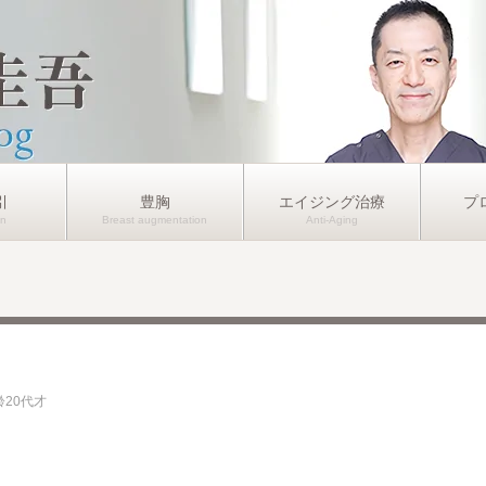
引
豊胸
エイジング治療
プ
齢20代才