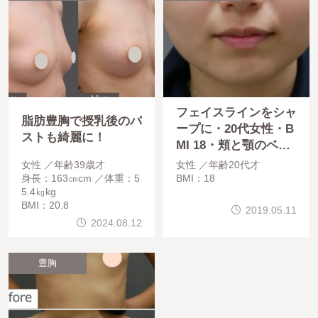
フェイスラインをシャ
脂肪豊胸で授乳後のバ
ープに・20代女性・B
ストも綺麗に！
MI 18・頬と顎のベイ
ザー脂肪吸引・医療ダ
女性
年齢39歳才
女性
年齢20代才
イエット
身長：163㎝cm
体重：5
BMI：18
5.4㎏kg
BMI：20.8
2019.05.11
2024.08.12
豊胸