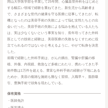
岡山大学医学部を卒業して25年間、心臓血管外科をはじめと
する幅広い領域で経験を重ねてきた。新生児から高齢者ま
で、さまざまな世代の健康を守る医療に従事してきたが、転
機となったのは美容手術の失敗によって悩む女性たちとの出
会いだった。美容手術の失敗による悩みを抱えている人たち
は、実は少なくないという事実を知り、長年培ってきた外科
医としての技術と経験は、美容医療の失敗をなくすために役
立てられるのではないかと考えるように。やがて転身を決意
した。
前職で経験した外科手術は、がんの摘出、腎臓や肝臓の移
植、外傷、内視鏡、救急など多岐にわたり、携わってきた手
術件数は1万件を超える。豊富な外科手術の経験が下地にある
ためか、美容の複雑な施術も難なく習得。入職早々、脂肪吸
引、豊胸手術で頭角を現わしている。
保有資格
医師免許
医学博士