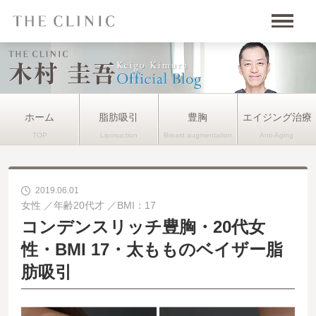
ホーム
脂肪吸引
豊胸
エイジング治療
2019.06.01
女性
年齢20代才
BMI：17
コンデンスリッチ豊胸・20代女
性・BMI 17・太もものベイザー脂
肪吸引