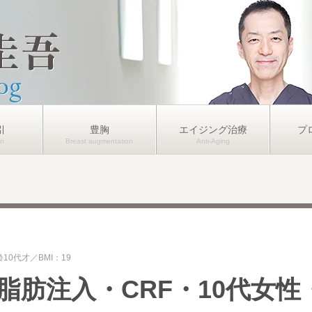
引
豊胸
エイジング治療
プ
齢10代才
BMI：19
肪注入・CRF・10代女性・B