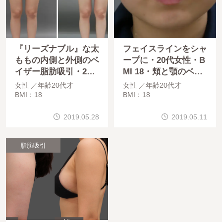
『リーズナブル』な太
フェイスラインをシャ
ももの内側と外側のベ
ープに・20代女性・B
イザー脂肪吸引・20
MI 18・頬と顎のベイ
代女性・BMI 18・医
ザー脂肪吸引・医療ダ
女性
年齢20代才
女性
年齢20代才
療ダイエット
イエット
BMI：18
BMI：18
2019.05.28
2019.05.11
脂肪吸引