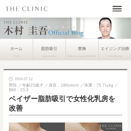
ホーム
脂肪吸引
豊胸
エイジング治療
2024.07.12
男性
年齢23歳才
身長：180cmcm
体重：75.7㎏kg
BMI：23.3
ベイザー脂肪吸引で女性化乳房を
改善