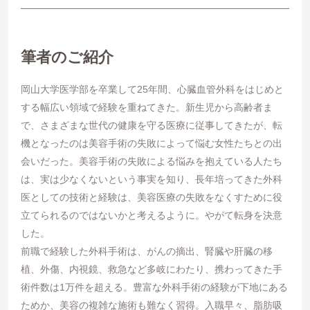
筆者のご紹介
岡山大学医学部を卒業して25年間、心臓血管外科をはじめと
する幅広い領域で経験を重ねてきた。新生児から高齢者ま
で、さまざまな世代の健康を守る医療に従事してきたが、転
機となったのは美容手術の失敗によって悩む女性たちとの出
会いだった。美容手術の失敗による悩みを抱えている人たち
は、実は少なくないという事実を知り、長年培ってきた外科
医としての技術と経験は、美容医療の失敗をなくすために役
立てられるのではないかと考えるように。やがて転身を決意
した。
前職で経験した外科手術は、がんの摘出、腎臓や肝臓の移
植、外傷、内視鏡、救急など多岐にわたり、携わってきた手
術件数は1万件を超える。豊富な外科手術の経験が下地にある
ためか、美容の複雑な施術も難なく習得。入職早々、脂肪吸