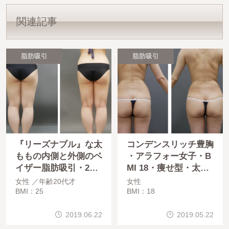
関連記事
脂肪吸引
脂肪吸引
『リーズナブル』な太
コンデンスリッチ豊胸
ももの内側と外側のベ
・アラフォー女子・B
イザー脂肪吸引・20
MI 18・痩せ型・太も
代女性・BMI＞25・医
もと腰のベイザー脂肪
女性
年齢20代才
女性
療ダイエット
吸引
BMI：25
BMI：18
2019.06.22
2019.05.22