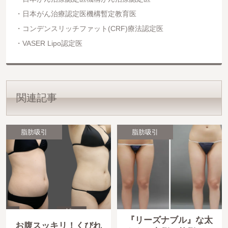
日本がん治療認定医機構暫定教育医
コンデンスリッチファット(CRF)療法認定医
VASER Lipo認定医
関連記事
脂肪吸引
脂肪吸引
『リーズナブル』な太
お腹スッキリ！くびれ