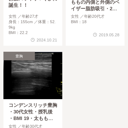
ももの内側と外側のベ
誕生！！
イザー脂肪吸引・20
代女性・BMI 18・医
女性
年齢27才
女性
年齢20代才
療ダイエット
身長：155cm
体重：52.
BMI：18
9kg
BMI：22.2
2019.05.28
2024.10.21
豊胸
コンデンスリッチ豊胸
・30代女性・授乳後
・BMI 19・太ももの
ベイザー脂肪吸引
女性
年齢30代才