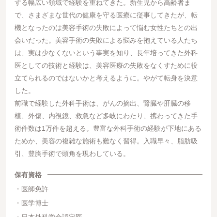
する幅広い領域で経験を重ねてきた。新生児から高齢者ま
で、さまざまな世代の健康を守る医療に従事してきたが、転
機となったのは美容手術の失敗によって悩む女性たちとの出
会いだった。美容手術の失敗による悩みを抱えている人たち
は、実は少なくないという事実を知り、長年培ってきた外科
医としての技術と経験は、美容医療の失敗をなくすために役
立てられるのではないかと考えるように。やがて転身を決意
した。
前職で経験した外科手術は、がんの摘出、腎臓や肝臓の移
植、外傷、内視鏡、救急など多岐にわたり、携わってきた手
術件数は1万件を超える。豊富な外科手術の経験が下地にある
ためか、美容の複雑な施術も難なく習得。入職早々、脂肪吸
引、豊胸手術で頭角を現わしている。
保有資格
医師免許
医学博士
日本外科学会認定医