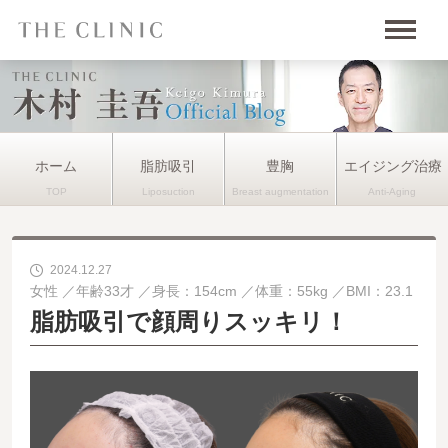
ホーム
脂肪吸引
豊胸
エイジング治療
2024.12.27
女性
年齢33才
身長：154cm
体重：55kg
BMI：23.1
脂肪吸引で顔周りスッキリ！