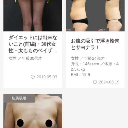
ダイエットには出来な
お腹の吸引で浮き輪肉
いこと(前編)・30代女
とサヨナラ！
性・太もものベイザー
脂肪吸引・コンデンス
女性
年齢30代才
女性
年齢24歳才
リッチ豊胸
身長：146㎝cm
体重：4
2.5㎏kg
BMI：19.9
2019.05.03
2024.08.19
脂肪吸引